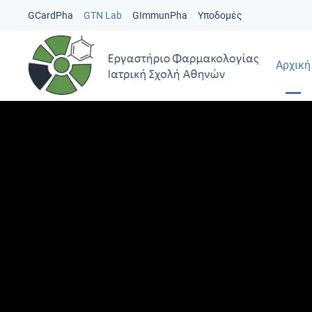
GCardPha
GTN Lab
GImmunPha
Υποδομές
Αρχική